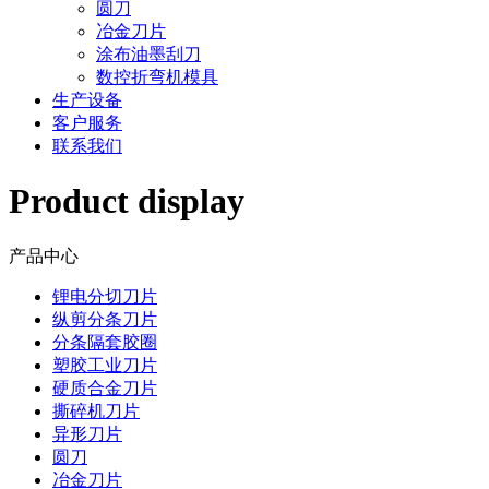
圆刀
冶金刀片
涂布油墨刮刀
数控折弯机模具
生产设备
客户服务
联系我们
Product display
产品中心
锂电分切刀片
纵剪分条刀片
分条隔套胶圈
塑胶工业刀片
硬质合金刀片
撕碎机刀片
异形刀片
圆刀
冶金刀片