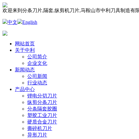
欢迎来到分条刀片,隔套,纵剪机刀片,马鞍山市中利刀具制造有
中文
English
网站首页
关于中利
公司简介
企业文化
新闻动态
公司新闻
行业动态
产品中心
锂电分切刀片
纵剪分条刀片
分条隔套胶圈
塑胶工业刀片
硬质合金刀片
撕碎机刀片
异形刀片