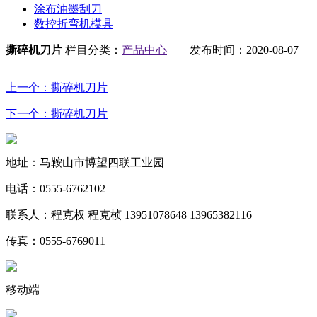
涂布油墨刮刀
数控折弯机模具
撕碎机刀片
栏目分类：
产品中心
发布时间：2020-08-0
上一个：撕碎机刀片
下一个：撕碎机刀片
地址：马鞍山市博望四联工业园
电话：0555-6762102
联系人：程克权 程克桢 13951078648 13965382116
传真：0555-6769011
移动端