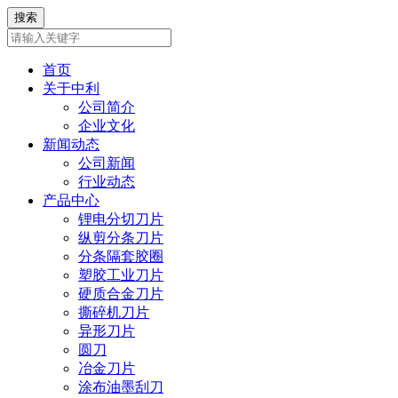
首页
关于中利
公司简介
企业文化
新闻动态
公司新闻
行业动态
产品中心
锂电分切刀片
纵剪分条刀片
分条隔套胶圈
塑胶工业刀片
硬质合金刀片
撕碎机刀片
异形刀片
圆刀
冶金刀片
涂布油墨刮刀